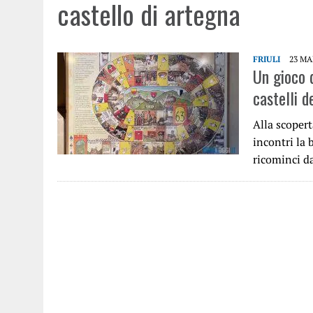
castello di artegna
FRIULI
23 MA
Un gioco d
castelli de
Alla scopert
incontri la 
ricominci d