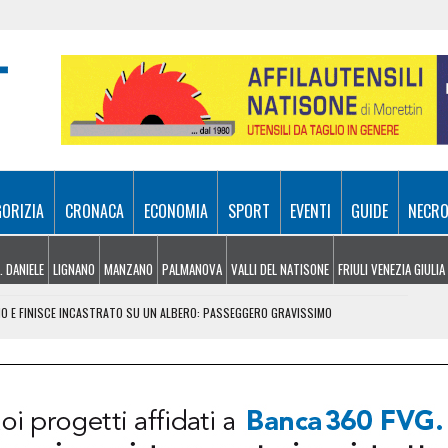
GORIZIA
CRONACA
ECONOMIA
SPORT
EVENTI
GUIDE
NECRO
. DANIELE
LIGNANO
MANZANO
PALMANOVA
VALLI DEL NATISONE
FRIULI VENEZIA GIULIA
NO E FINISCE INCASTRATO SU UN ALBERO: PASSEGGERO GRAVISSIMO
EL MIRINO ABBANDONI E REGOLE NON RISPETTATE
CIAO, PARLA LA POLIZIA LOCALE: “ECCO COSA È SUCCESSO”
RA ATTIVI, ELICOTTERI IN AZIONE SUI MONTI