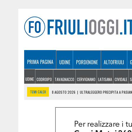
PRIMA PAGINA
UDINE
PORDENONE
ALTOFRIULI
UDINE
CODROIPO
TAVAGNACCO
CERVIGNANO
LATISANA
CIVIDALE
S
TEMI CALDI
8 AGOSTO 2026
|
ULTRALEGGERO PRECIPITA A PASIA
7 AGOSTO 2026
|
ESTATE E CANI, SCATTANO I CONTROLLI IN FVG: N
7 AGOSTO 2026
|
IL BANCHETTO DELLA LIMONATA PER COMPRARSI IL 
7 AGOSTO 2026
|
EMERGENZA INCENDI IN FRIULI: CINQUE ROGHI ANCO