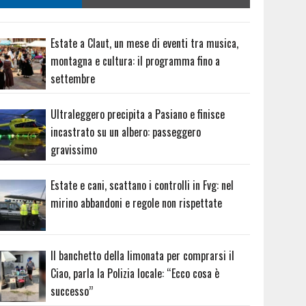
Estate a Claut, un mese di eventi tra musica,
montagna e cultura: il programma fino a
settembre
Ultraleggero precipita a Pasiano e finisce
incastrato su un albero: passeggero
gravissimo
Estate e cani, scattano i controlli in Fvg: nel
mirino abbandoni e regole non rispettate
Il banchetto della limonata per comprarsi il
Ciao, parla la Polizia locale: “Ecco cosa è
successo”