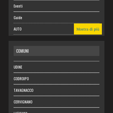
Eventi
Guide
AUTO
Mostra di più
CASA
COMUNI
RISPARMIO
SALUTE
UDINE
Necrologie
CODROIPO
Chi siamo
TAVAGNACCO
Abbonati
CERVIGNANO
Login