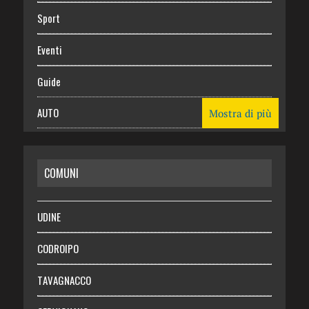
Sport
Eventi
Guide
AUTO
Mostra di più
CASA
COMUNI
RISPARMIO
SALUTE
UDINE
Necrologie
CODROIPO
Chi siamo
TAVAGNACCO
Abbonati