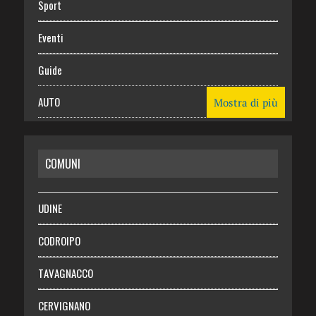
Sport
Eventi
Guide
AUTO
Mostra di più
CASA
COMUNI
RISPARMIO
SALUTE
UDINE
Necrologie
CODROIPO
Chi siamo
TAVAGNACCO
Abbonati
CERVIGNANO