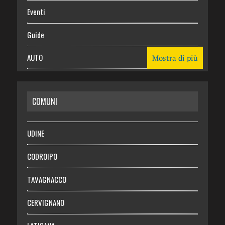
Eventi
Guide
AUTO
Mostra di più
CASA
COMUNI
RISPARMIO
SALUTE
UDINE
Necrologie
CODROIPO
Chi siamo
TAVAGNACCO
Abbonati
CERVIGNANO
Login