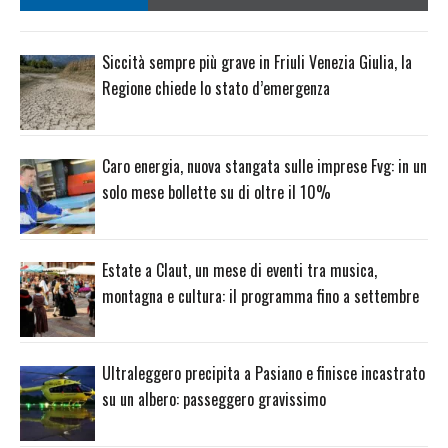
Siccità sempre più grave in Friuli Venezia Giulia, la
Regione chiede lo stato d’emergenza
Caro energia, nuova stangata sulle imprese Fvg: in un
solo mese bollette su di oltre il 10%
Estate a Claut, un mese di eventi tra musica,
montagna e cultura: il programma fino a settembre
Ultraleggero precipita a Pasiano e finisce incastrato
su un albero: passeggero gravissimo