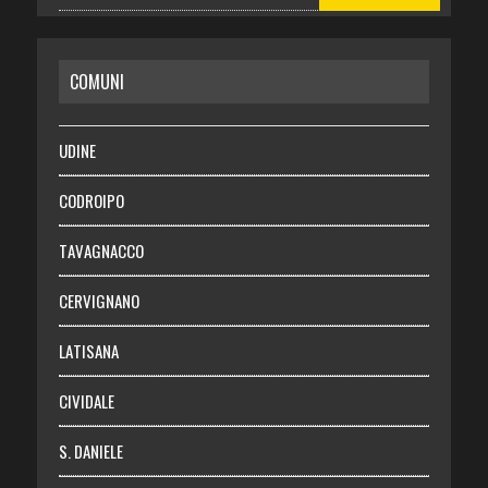
CASA
COMUNI
RISPARMIO
SALUTE
UDINE
Necrologie
CODROIPO
Chi siamo
TAVAGNACCO
Abbonati
CERVIGNANO
Login
LATISANA
CIVIDALE
S. DANIELE