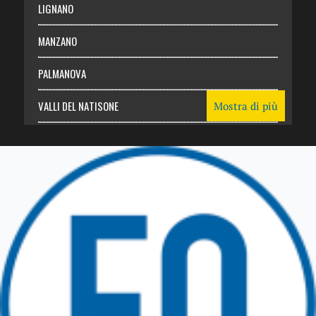
LIGNANO
MANZANO
PALMANOVA
VALLI DEL NATISONE
Mostra di più
Friuli Venezia Giulia
TRICESIMO
TARCENTO
GEMONA DEL FRIULI
TOLMEZZO
TARVISIO