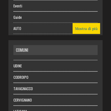
Eventi
Guide
AUTO
Mostra di più
CASA
COMUNI
RISPARMIO
SALUTE
UDINE
Necrologie
CODROIPO
Chi siamo
TAVAGNACCO
Abbonati
CERVIGNANO
Login