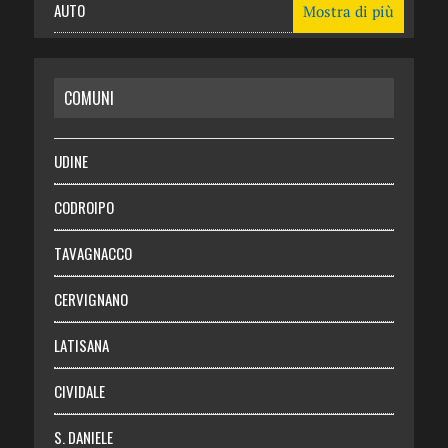
AUTO
Mostra di più
CASA
COMUNI
RISPARMIO
SALUTE
UDINE
Necrologie
CODROIPO
Chi siamo
TAVAGNACCO
Abbonati
CERVIGNANO
Login
LATISANA
CIVIDALE
S. DANIELE