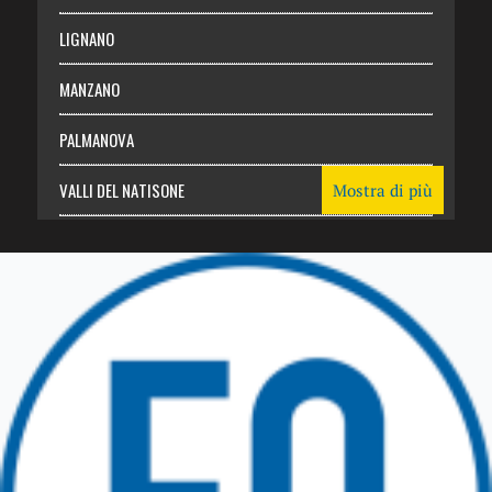
LIGNANO
MANZANO
PALMANOVA
VALLI DEL NATISONE
Mostra di più
Friuli Venezia Giulia
TRICESIMO
TARCENTO
GEMONA DEL FRIULI
TOLMEZZO