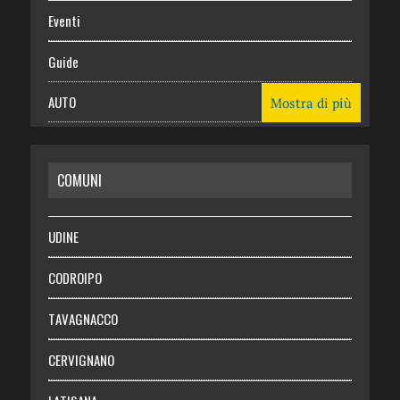
Eventi
Guide
AUTO
Mostra di più
CASA
COMUNI
RISPARMIO
SALUTE
UDINE
Necrologie
CODROIPO
Chi siamo
TAVAGNACCO
Abbonati
CERVIGNANO
Login