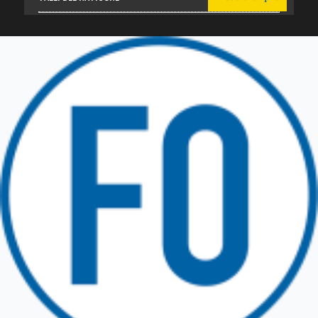
Friuli Venezia Giulia
TRICESIMO
TARCENTO
GEMONA DEL FRIULI
TOLMEZZO
TARVISIO