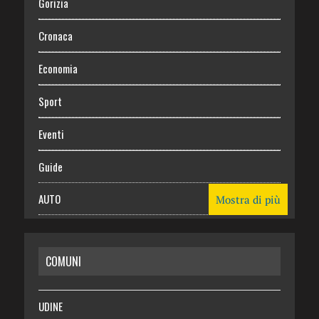
Gorizia
Cronaca
Economia
Sport
Eventi
Guide
AUTO
Mostra di più
CASA
COMUNI
RISPARMIO
SALUTE
UDINE