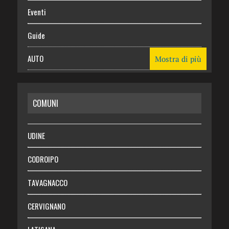
Eventi
Guide
AUTO
Mostra di più
CASA
COMUNI
RISPARMIO
SALUTE
UDINE
Necrologie
CODROIPO
Chi siamo
TAVAGNACCO
Abbonati
CERVIGNANO
Login