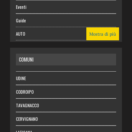
Eventi
Guide
AUTO
Mostra di più
CASA
COMUNI
RISPARMIO
SALUTE
UDINE
Necrologie
CODROIPO
Chi siamo
TAVAGNACCO
Abbonati
CERVIGNANO
Login