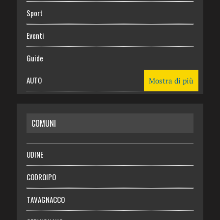
Sport
Eventi
Guide
AUTO
Mostra di più
CASA
COMUNI
RISPARMIO
SALUTE
UDINE
Necrologie
CODROIPO
Chi siamo
TAVAGNACCO
Abbonati