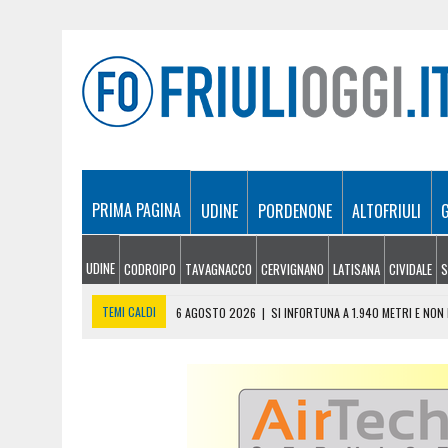
PRIMA PAGINA
UDINE
PORDENONE
ALTOFRIULI
UDINE
CODROIPO
TAVAGNACCO
CERVIGNANO
LATISANA
CIVIDALE
S
TEMI CALDI
6 AGOSTO 2026
|
SI INFORTUNA A 1.940 METRI E NO
6 AGOSTO 2026
|
LE PREVISIONI METEO IN FRIULI VENEZIA GIULIA DI 
6 AGOSTO 2026
|
PRECIPITA COL PARAPENDIO: 25ENNE RESTA SOSPE
6 AGOSTO 2026
|
CALDO RECORD IN FRIULI: 41 GRADI NEL CIVIDALES