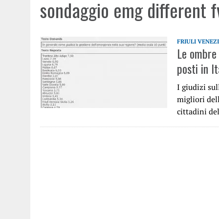
sondaggio emg different f
FRIULI VENEZ
Le ombre 
posti in It
I giudizi su
migliori del
cittadini de