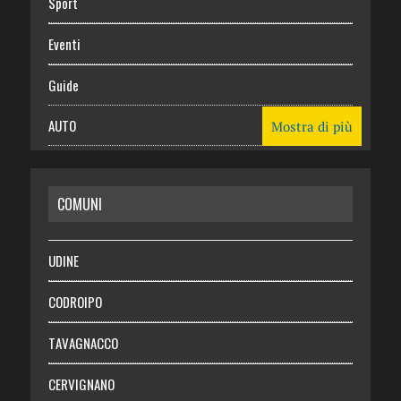
Sport
Eventi
Guide
AUTO
Mostra di più
CASA
COMUNI
RISPARMIO
SALUTE
UDINE
Necrologie
CODROIPO
Chi siamo
TAVAGNACCO
Abbonati
CERVIGNANO