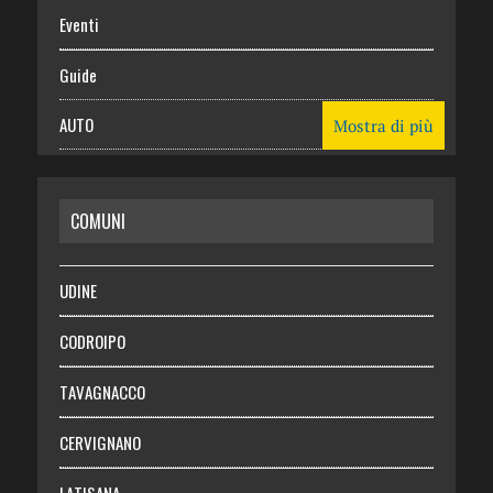
Eventi
Guide
AUTO
Mostra di più
CASA
COMUNI
RISPARMIO
SALUTE
UDINE
Necrologie
CODROIPO
Chi siamo
TAVAGNACCO
Abbonati
CERVIGNANO
Login
LATISANA