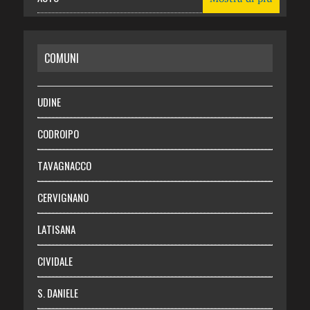
CASA
COMUNI
RISPARMIO
SALUTE
UDINE
Necrologie
CODROIPO
Chi siamo
TAVAGNACCO
Abbonati
CERVIGNANO
Login
LATISANA
CIVIDALE
S. DANIELE