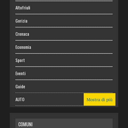
Altofriuli
Gorizia
Cronaca
Economia
Sport
Eventi
Guide
AUTO
Mostra di più
CASA
COMUNI
RISPARMIO