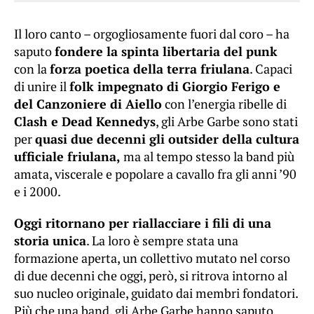
Il loro canto – orgogliosamente fuori dal coro – ha
saputo
fondere la spinta libertaria del punk
con la
forza poetica della terra friulana
. Capaci
di unire il
folk impegnato di Giorgio Ferigo e
del Canzoniere di Aiello
con l’energia ribelle di
Clash e Dead Kennedys
, gli Arbe Garbe sono stati
per
quasi due decenni gli outsider della cultura
ufficiale friulana,
ma al tempo stesso la band più
amata, viscerale e popolare a cavallo fra gli anni ’90
e i 2000.
Oggi ritornano per riallacciare i fili di una
storia unica
. La loro è sempre stata una
formazione aperta, un collettivo mutato nel corso
di due decenni che oggi, però, si ritrova intorno al
suo nucleo originale, guidato dai membri fondatori.
Più che una band, gli Arbe Garbe hanno saputo