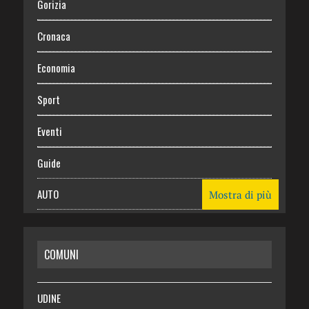
Gorizia
Cronaca
Economia
Sport
Eventi
Guide
AUTO
Mostra di più
CASA
COMUNI
RISPARMIO
SALUTE
UDINE