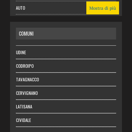
AUTO
Mostra di più
CASA
COMUNI
RISPARMIO
SALUTE
UDINE
Necrologie
CODROIPO
Chi siamo
TAVAGNACCO
Abbonati
CERVIGNANO
Login
LATISANA
CIVIDALE