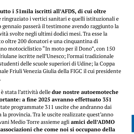
tto i 51mila iscritti all’AFDS, di cui oltre
ingraziato i vertici sanitari e quelli istituzionali e
mo gennaio passerà il testimone avendo raggiunto la
vità svolte negli ultimi dodici mesi. Tra esse la
to oltre 200 donatori e una cinquantina di
duno motociclistico “In moto per il Dono”, con 150
friulane iscritte nell’Unesco; l’ormai tradizionale
tudenti delle scuole superiori di Udine; la Coppa
e Friuli Venezia Giulia della FIGC il cui presidente
.
 stata l’attività delle
due nostre autoemoteche
rtante: a fine 2025 avranno effettuato 351
 state programmate 311 uscite che andranno dai
ta la provincia. Tra le uscite realizzate quest’anno
ovani Medio Torre assieme agli
amici dell’ADMO
e associazioni che come noi si occupano della