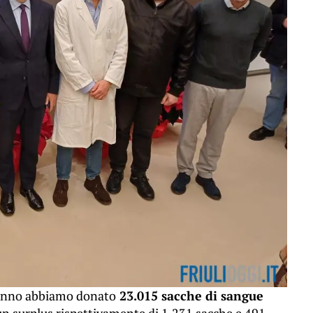
’anno abbiamo donato
23.015 sacche di sangue
un surplus rispettivamente di 1.231 sacche e 491