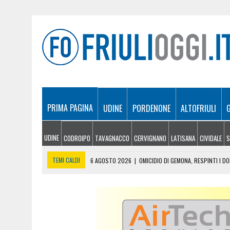
PRIMA PAGINA
UDINE
PORDENONE
ALTOFRIULI
UDINE
CODROIPO
TAVAGNACCO
CERVIGNANO
LATISANA
CIVIDALE
S
TEMI CALDI
6 AGOSTO 2026
|
OMICIDIO DI GEMONA, RESPINTI I DO
6 AGOSTO 2026
|
IO SONO FRIULI VENEZIA GIULIA SBARCA NELL’AREA
6 AGOSTO 2026
|
IN AUTO A UDINE CON MARIJUANA ED EROINA: IN C
6 AGOSTO 2026
|
INCENDI: LA SITUAZIONE A CHIUSAFORTE, MALBOR