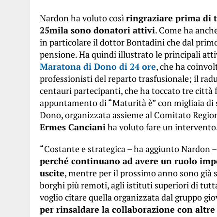
Nardon ha voluto così
ringraziare prima di tu
25mila sono donatori attivi
. Come ha anche r
in particolare il dottor Bontadini che dal pri
pensione. Ha quindi illustrato le principali atti
Maratona di Dono di 24 ore
, che ha coinvol
professionisti del reparto trasfusionale; il ra
centauri partecipanti, che ha toccato tre città 
appuntamento di “Maturità è” con migliaia di s
Dono, organizzata assieme al Comitato Regional
Ermes Canciani
ha voluto fare un intervento
“Costante e strategica – ha aggiunto Nardon – è
perché continuano ad avere un ruolo impo
uscite
, mentre per il prossimo anno sono già
borghi più remoti, agli istituti superiori di tut
voglio citare quella organizzata dal gruppo gi
per rinsaldare la collaborazione con altr