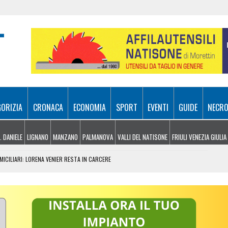
GORIZIA
CRONACA
ECONOMIA
SPORT
EVENTI
GUIDE
NECRO
. DANIELE
LIGNANO
MANZANO
PALMANOVA
VALLI DEL NATISONE
FRIULI VENEZIA GIULIA
MICILIARI: LORENA VENIER RESTA IN CARCERE
 DI SERVIZIO DI GONARS NORD
ASA UN MARKET DELLA DROGA
GHETTO E PADRICIANO