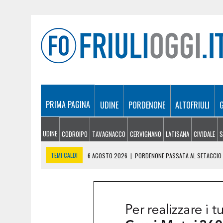
PRIMA PAGINA
UDINE
PORDENONE
ALTOFRIULI
UDINE
CODROIPO
TAVAGNACCO
CERVIGNANO
LATISANA
CIVIDALE
S
TEMI CALDI
6 AGOSTO 2026
|
PORDENONE PASSATA AL SETACCIO DA
6 AGOSTO 2026
|
AGRICOLTURA E PESCA, IL CARO COSTI PESA SULLE 
6 AGOSTO 2026
|
RIVOLUZIONE NELLE PARROCCHIE FRIULANE: DA S
6 AGOSTO 2026
|
INCENDIO IN UNA CASA DI SPILIMBERGO, FIAMME I