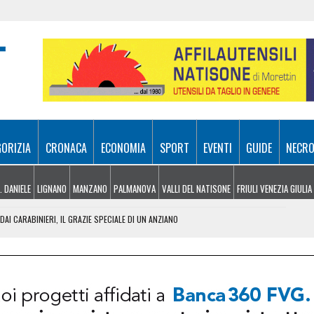
GORIZIA
CRONACA
ECONOMIA
SPORT
EVENTI
GUIDE
NECRO
. DANIELE
LIGNANO
MANZANO
PALMANOVA
VALLI DEL NATISONE
FRIULI VENEZIA GIULIA
I CARABINIERI, IL GRAZIE SPECIALE DI UN ANZIANO
IMPRESE: IN FVG ARRIVANO 20 MILIONI DI AIUTI
ETTEMBRE 22 COMUNITÀ CAMBIANO PARROCO
N CUCINA: IPOTESI GUASTO ELETTRICO