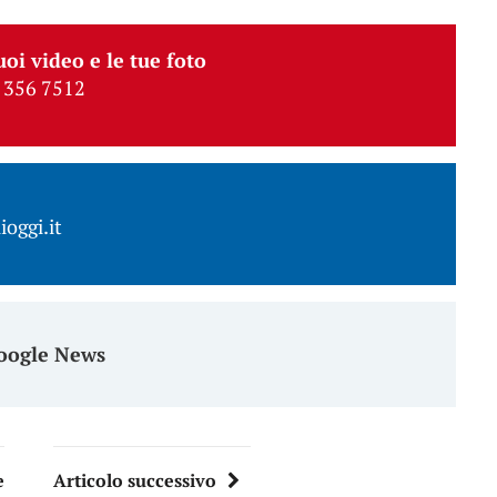
uoi video e le tue foto
 356 7512
ioggi.it
oogle News
e
Articolo successivo