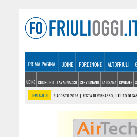
PRIMA PAGINA
UDINE
PORDENONE
ALTOFRIULI
UDINE
CODROIPO
TAVAGNACCO
CERVIGNANO
LATISANA
CIVIDALE
S
TEMI CALDI
9 AGOSTO 2026
|
FESTA DI VERNASSO, IL FIUTO DI C
9 AGOSTO 2026
|
FONDI ALLE UNIVERSITÀ DEL FRIULI VENEZIA GIULIA:
9 AGOSTO 2026
|
IL VENTO RAVVIVA GLI INCENDI: NOTTE DI LAVORO P
8 AGOSTO 2026
|
FRIULI VENEZIA GIULIA CUP, STADIO PIENO PER I