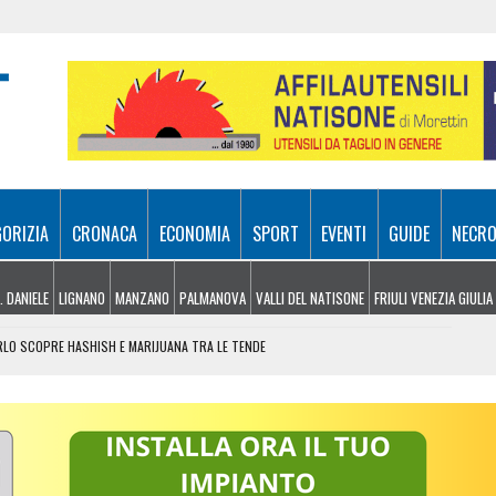
GORIZIA
CRONACA
ECONOMIA
SPORT
EVENTI
GUIDE
NECRO
. DANIELE
LIGNANO
MANZANO
PALMANOVA
VALLI DEL NATISONE
FRIULI VENEZIA GIULIA
ARLO SCOPRE HASHISH E MARIJUANA TRA LE TENDE
 DA ROMA 213,8 MILIONI PER TRIESTE, UDINE E SISSA
ER SPEGNERE I ROGHI IN FVG, LA SITUAZIONE
L TRIANGOLARE TRA UDINESE, BARCELLONA E NOTTINGHAM FOREST