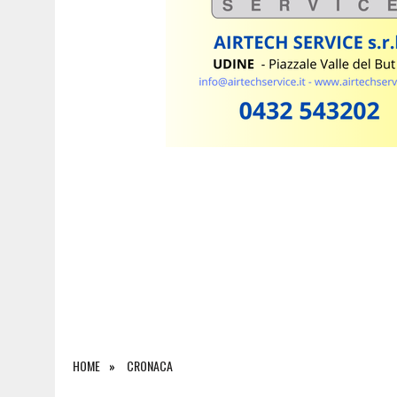
9 AGOSTO 2026
|
L’UDINESE BEFFA IL BARCELLONA NEL FINALE E VINC
HOME
CRONACA