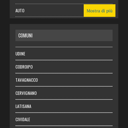
AUTO
Mostra di più
CASA
COMUNI
RISPARMIO
SALUTE
UDINE
Necrologie
CODROIPO
Chi siamo
TAVAGNACCO
Abbonati
CERVIGNANO
Login
LATISANA
CIVIDALE