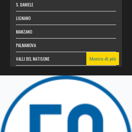
S. DANIELE
LIGNANO
MANZANO
PALMANOVA
VALLI DEL NATISONE
Mostra di più
Friuli Venezia Giulia
TRICESIMO
TARCENTO
GEMONA DEL FRIULI
TOLMEZZO