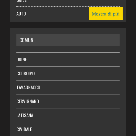
AUTO
Mostra di più
CASA
COMUNI
RISPARMIO
SALUTE
UDINE
Necrologie
CODROIPO
Chi siamo
TAVAGNACCO
Abbonati
CERVIGNANO
Login
LATISANA
CIVIDALE