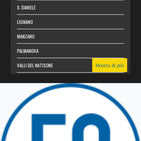
S. DANIELE
LIGNANO
MANZANO
PALMANOVA
VALLI DEL NATISONE
Mostra di più
Friuli Venezia Giulia
TRICESIMO
TARCENTO
GEMONA DEL FRIULI
TOLMEZZO