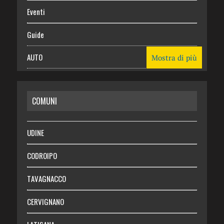
Eventi
Guide
AUTO
Mostra di più
CASA
COMUNI
RISPARMIO
SALUTE
UDINE
Necrologie
CODROIPO
Chi siamo
TAVAGNACCO
Abbonati
CERVIGNANO
Login