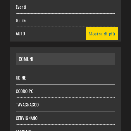
Eventi
Guide
AUTO
Mostra di più
CASA
COMUNI
RISPARMIO
SALUTE
UDINE
Necrologie
CODROIPO
Chi siamo
TAVAGNACCO
Abbonati
CERVIGNANO
Login