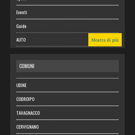
Eventi
Guide
AUTO
Mostra di più
CASA
COMUNI
RISPARMIO
SALUTE
UDINE
Necrologie
CODROIPO
Chi siamo
TAVAGNACCO
Abbonati
CERVIGNANO