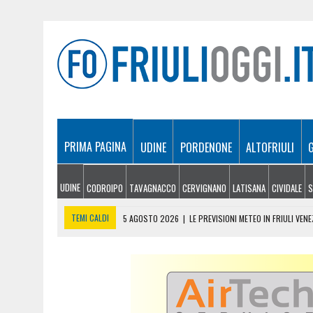
PRIMA PAGINA
UDINE
PORDENONE
ALTOFRIULI
UDINE
CODROIPO
TAVAGNACCO
CERVIGNANO
LATISANA
CIVIDALE
S
TEMI CALDI
5 AGOSTO 2026
|
LE PREVISIONI METEO IN FRIULI VENE
5 AGOSTO 2026
|
SICCITÀ E CARENZA D’ACQUA, LE AZIENDE AGRICOLE
5 AGOSTO 2026
|
LO YEMEN DOPO IL CROLLO DELLA TREGUA: CRISI P
5 AGOSTO 2026
|
ORIGINARIO DI BANNIA TRA I MORTI DI MARCINELLE