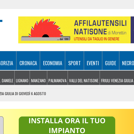
GORIZIA
CRONACA
ECONOMIA
SPORT
EVENTI
GUIDE
NECRO
. DANIELE
LIGNANO
MANZANO
PALMANOVA
VALLI DEL NATISONE
FRIULI VENEZIA GIULIA
ZIA GIULIA DI GIOVEDÌ 6 AGOSTO
 UDINESI SEMPRE PIÙ IN DIFFICOLTÀ
OLITICHE ED ECONOMICHE RIDISEGNANO LO SCENARIO
: PIETRO BASSO IDENTIFICATO DOPO 70 ANNI