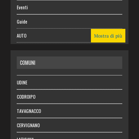
Eventi
Guide
AUTO
Mostra di più
CASA
COMUNI
RISPARMIO
SALUTE
UDINE
Necrologie
CODROIPO
Chi siamo
TAVAGNACCO
Abbonati
CERVIGNANO
Login