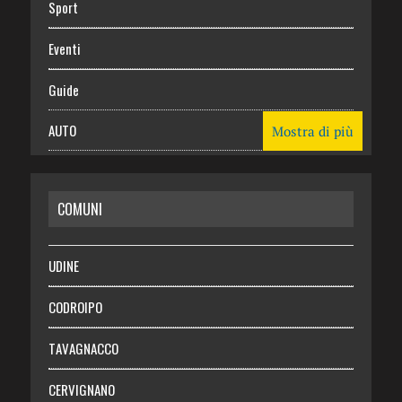
Sport
Eventi
Guide
AUTO
Mostra di più
CASA
COMUNI
RISPARMIO
SALUTE
UDINE
Necrologie
CODROIPO
Chi siamo
TAVAGNACCO
Abbonati
CERVIGNANO