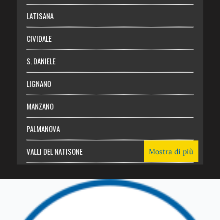
Login
LATISANA
CIVIDALE
S. DANIELE
LIGNANO
MANZANO
PALMANOVA
VALLI DEL NATISONE
Mostra di più
Friuli Venezia Giulia
TRICESIMO
TARCENTO