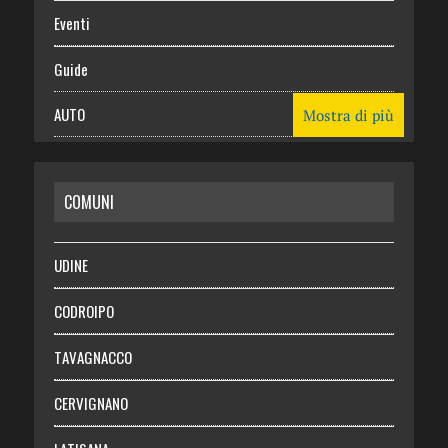
Eventi
Guide
AUTO
Mostra di più
CASA
COMUNI
RISPARMIO
SALUTE
UDINE
Necrologie
CODROIPO
Chi siamo
TAVAGNACCO
Abbonati
CERVIGNANO
Login