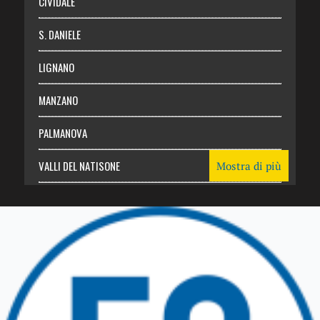
CIVIDALE
S. DANIELE
LIGNANO
MANZANO
PALMANOVA
VALLI DEL NATISONE
Mostra di più
Friuli Venezia Giulia
TRICESIMO
TARCENTO
GEMONA DEL FRIULI