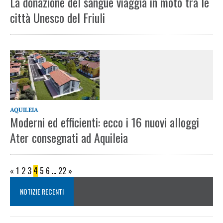
La donazione del sangue viaggia in moto tra le
città Unesco del Friuli
AQUILEIA
Moderni ed efficienti: ecco i 16 nuovi alloggi
Ater consegnati ad Aquileia
«
1
2
3
4
5
6
…
22
»
NOTIZIE RECENTI