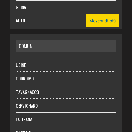
Guide
AUTO
Mostra di più
CASA
COMUNI
RISPARMIO
SALUTE
UDINE
Necrologie
CODROIPO
Chi siamo
TAVAGNACCO
Abbonati
CERVIGNANO
Login
LATISANA