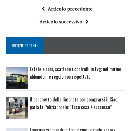
Articolo precedente
Articolo successivo
NOTIZIE RECENTI
Estate e cani, scattano i controlli in Fvg: nel mirino
abbandoni e regole non rispettate
Il banchetto della limonata per comprarsi il Ciao,
parla la Polizia locale: “Ecco cosa è successo”
Emergenza incendi in Friuli: cinque roghi ancora