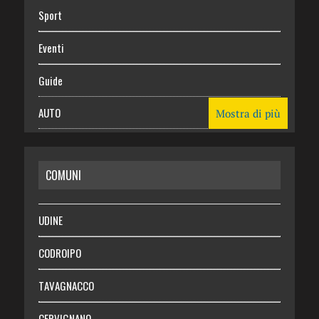
Sport
Eventi
Guide
AUTO
Mostra di più
CASA
COMUNI
RISPARMIO
SALUTE
UDINE
Necrologie
CODROIPO
Chi siamo
TAVAGNACCO
Abbonati
CERVIGNANO