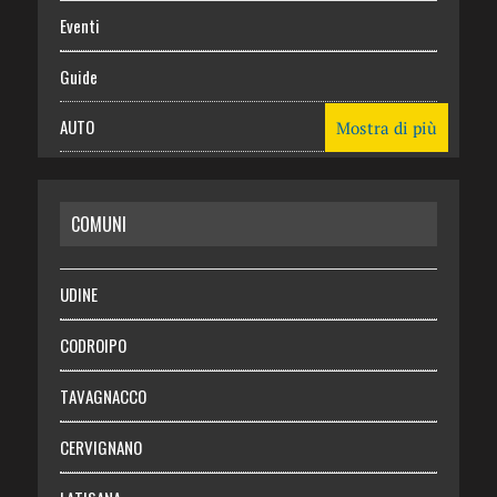
Eventi
Guide
AUTO
Mostra di più
CASA
COMUNI
RISPARMIO
SALUTE
UDINE
Necrologie
CODROIPO
Chi siamo
TAVAGNACCO
Abbonati
CERVIGNANO
Login