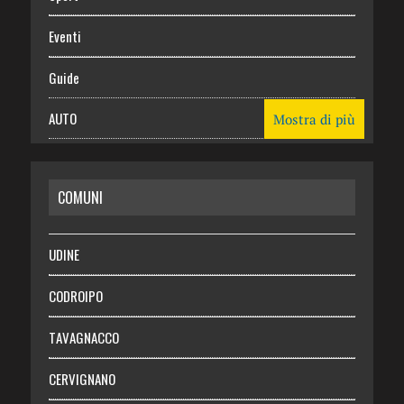
Eventi
Guide
AUTO
Mostra di più
CASA
COMUNI
RISPARMIO
SALUTE
UDINE
Necrologie
CODROIPO
Chi siamo
TAVAGNACCO
Abbonati
CERVIGNANO