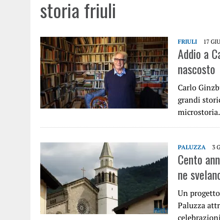
storia friuli
FRIULI
17 GI
Addio a Ca
nascosto
Carlo Ginzb
grandi stori
microstoria
PALUZZA
3 
Cento anni
ne svelano
Un progetto
Paluzza attr
celebrazion