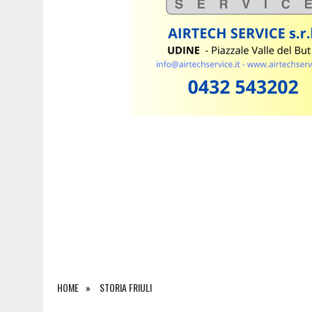
7 AGOSTO 2026
|
ESTATE E CANI, SCATTANO I CONTROLLI IN FVG: N
HOME
STORIA FRIULI