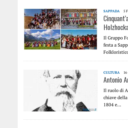
SAPPADA
5 
Cinquant’a
Holzhockar
Il Gruppo F
festa a Sapp
Folkloristi
CULTURA
16
Antonio An
Il ruolo di 
chiave della
1804 e…