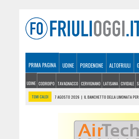
PRIMA PAGINA
UDINE
PORDENONE
ALTOFRIULI
UDINE
CODROIPO
TAVAGNACCO
CERVIGNANO
LATISANA
CIVIDALE
S
TEMI CALDI
7 AGOSTO 2026
|
IL BANCHETTO DELLA LIMONATA PER 
7 AGOSTO 2026
|
EMERGENZA INCENDI IN FRIULI: CINQUE ROGHI ANCO
7 AGOSTO 2026
|
“MÖČIZÄ ANU IT”: A OSEACCO TORNA LA FESTA DEL
7 AGOSTO 2026
|
UN TAP, 10 BIGLIETTI: SUI BUS DI UDINE ARRIVA 