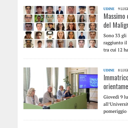
UDINE
9 LUG
Massimo de
del Malig
Sono 33 gli
raggiunto i
tra cui 12 
UDINE
8 LUG
Immatrico
orientame
Giovedì 9 lu
all’Univers
pomeriggio d