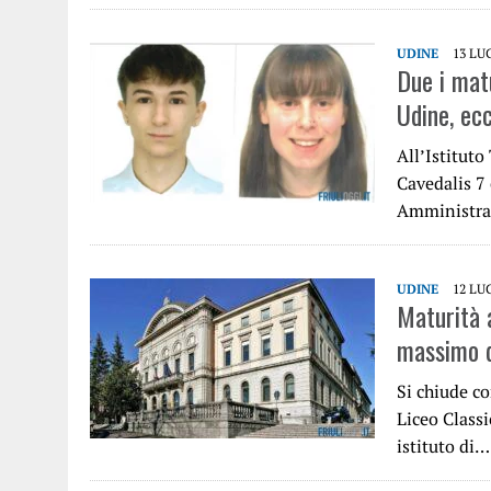
UDINE
13 LU
Due i matu
Udine, ec
All’Istitut
Cavedalis 7 
Amministraz
UDINE
12 LU
Maturità a
massimo d
Si chiude co
Liceo Classi
istituto di…