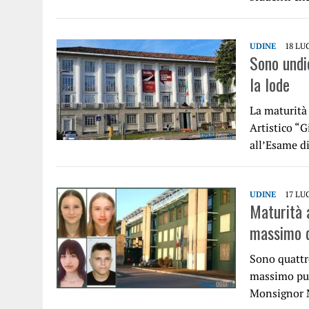
UDINE
18 LU
Sono undic
la lode
La maturità 
Artistico “G
all’Esame d
UDINE
17 LU
Maturità a
massimo d
Sono quattro
massimo pun
Monsignor N