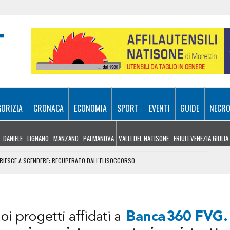
GORIZIA
CRONACA
ECONOMIA
SPORT
EVENTI
GUIDE
NECRO
. DANIELE
LIGNANO
MANZANO
PALMANOVA
VALLI DEL NATISONE
FRIULI VENEZIA GIULIA
N RIESCE A SCENDERE: RECUPERATO DALL’ELISOCCORSO
VENERDÌ 7 AGOSTO
SA A 10 METRI DA TERRA
E, ARRIVANO I TEMPORALI MA NON BASTA