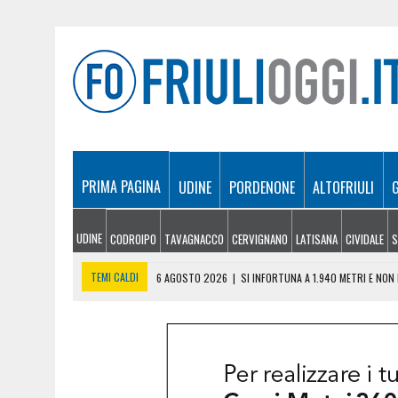
PRIMA PAGINA
UDINE
PORDENONE
ALTOFRIULI
UDINE
CODROIPO
TAVAGNACCO
CERVIGNANO
LATISANA
CIVIDALE
S
TEMI CALDI
6 AGOSTO 2026
|
SI INFORTUNA A 1.940 METRI E NO
6 AGOSTO 2026
|
LE PREVISIONI METEO IN FRIULI VENEZIA GIULIA DI 
6 AGOSTO 2026
|
PRECIPITA COL PARAPENDIO: 25ENNE RESTA SOSPE
6 AGOSTO 2026
|
CALDO RECORD IN FRIULI: 41 GRADI NEL CIVIDALES