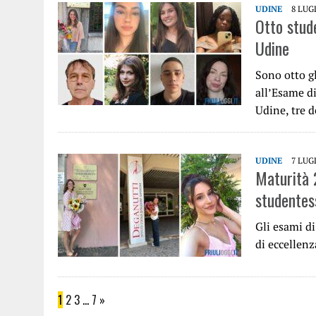
UDINE
8 LUG
Otto stud
Udine
Sono otto g
all’Esame di
Udine, tre d
UDINE
7 LUG
Maturità 
studentes
Gli esami di
di eccellenz
1
2
3
…
7
»