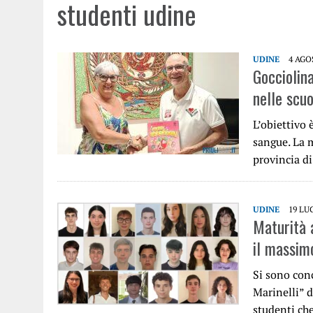
studenti udine
UDINE
4 AGO
Gocciolin
nelle scuo
L’obiettivo 
sangue. La 
provincia d
UDINE
19 LU
Maturità a
il massimo
Si sono conc
Marinelli” d
studenti c