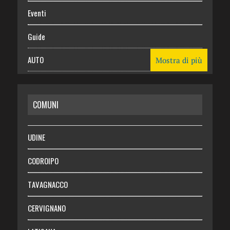
Eventi
Guide
AUTO
Mostra di più
CASA
COMUNI
RISPARMIO
SALUTE
UDINE
Necrologie
CODROIPO
Chi siamo
TAVAGNACCO
Abbonati
CERVIGNANO
Login