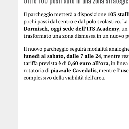
Oltre 100 posti auto in una zona strategic
Il parcheggio metterà a disposizione
103 stall
pochi passi dal centro e dal polo scolastico. La 
Dormisch, oggi sede dell’ITS Academy
, un
trasformato una zona dismessa in un nuovo pu
Il nuovo parcheggio seguirà modalità analoghe 
lunedì al sabato, dalle 7 alle 24
, mentre re
tariffa prevista è di
0,60 euro all’ora
, in line
rotatoria di
piazzale Cavedalis
, mentre
l’usc
complessivo della viabilità dell’area.