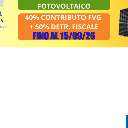
RA ATTIVI, ELICOTTERI IN AZIONE SUI MONTI