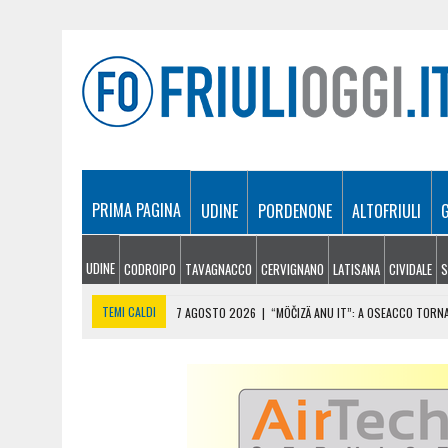
PRIMA PAGINA
UDINE
PORDENONE
ALTOFRIULI
UDINE
CODROIPO
TAVAGNACCO
CERVIGNANO
LATISANA
CIVIDALE
S
TEMI CALDI
7 AGOSTO 2026
|
“MÖČIZÄ ANU IT”: A OSEACCO TORNA
7 AGOSTO 2026
|
UN TAP, 10 BIGLIETTI: SUI BUS DI UDINE ARRIVA 
7 AGOSTO 2026
|
LE PREVISIONI METEO PER IL WEEKEND IN FRIULI VEN
7 AGOSTO 2026
|
L’ARTE DELL’ESPRESSO A CASA: I SEGRETI PER UN