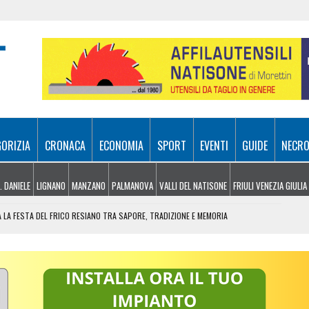
GORIZIA
CRONACA
ECONOMIA
SPORT
EVENTI
GUIDE
NECRO
. DANIELE
LIGNANO
MANZANO
PALMANOVA
VALLI DEL NATISONE
FRIULI VENEZIA GIULIA
 LA FESTA DEL FRICO RESIANO TRA SAPORE, TRADIZIONE E MEMORIA
IL CONTACTLESS PER VIAGGIARE IN GRUPPO
EZIA GIULIA
A PAUSA DI QUALITÀ PROFESSIONALE