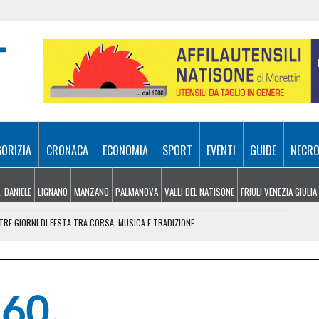
GORIZIA
CRONACA
ECONOMIA
SPORT
EVENTI
GUIDE
NECRO
. DANIELE
LIGNANO
MANZANO
PALMANOVA
VALLI DEL NATISONE
FRIULI VENEZIA GIULIA
RE GIORNI DI FESTA TRA CORSA, MUSICA E TRADIZIONE
NDERE: RECUPERATO DALL’ELISOCCORSO
VENERDÌ 7 AGOSTO
SA A 10 METRI DA TERRA