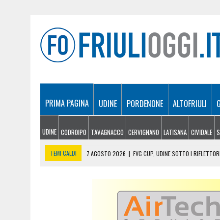
PRIMA PAGINA
UDINE
PORDENONE
ALTOFRIULI
UDINE
CODROIPO
TAVAGNACCO
CERVIGNANO
LATISANA
CIVIDALE
S
TEMI CALDI
7 AGOSTO 2026
|
FVG CUP, UDINE SOTTO I RIFLETTOR
7 AGOSTO 2026
|
PROVINCE FVG, LA RIFORMA ENTRA NEL VIVO: CABINA
7 AGOSTO 2026
|
AUTOSTRADE, SABATO DA BOLLINO NERO: 200MILA V
7 AGOSTO 2026
|
ELECTROLUX, CONFINDUSTRIA PREPARA UN PROGET