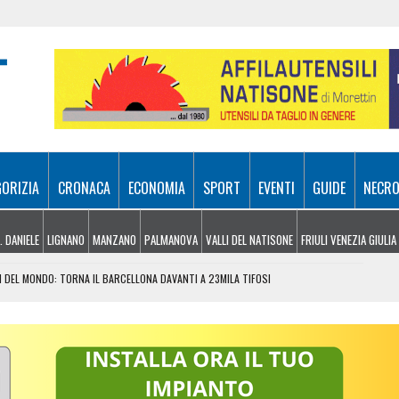
GORIZIA
CRONACA
ECONOMIA
SPORT
EVENTI
GUIDE
NECRO
. DANIELE
LIGNANO
MANZANO
PALMANOVA
VALLI DEL NATISONE
FRIULI VENEZIA GIULIA
I DEL MONDO: TORNA IL BARCELLONA DAVANTI A 23MILA TIFOSI
 DI REGIA AL VIA, VOTO POSSIBILE NEL 2027
EICOLI IN VIAGGIO, SCATTA LA MAXI TASK FORCE
TO PER DIFENDERE LA PRODUZIONE A PORDENONE