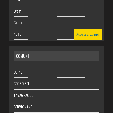
Eventi
Guide
AUTO
Mostra di più
CASA
COMUNI
RISPARMIO
SALUTE
UDINE
Necrologie
CODROIPO
Chi siamo
TAVAGNACCO
Abbonati
CERVIGNANO