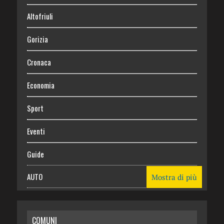
Altofriuli
Gorizia
Cronaca
Economia
Sport
Eventi
Guide
AUTO
Mostra di più
CASA
COMUNI
RISPARMIO