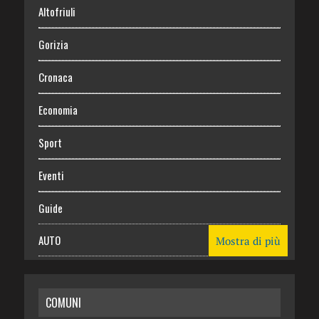
Altofriuli
Gorizia
Cronaca
Economia
Sport
Eventi
Guide
AUTO
Mostra di più
CASA
COMUNI
RISPARMIO