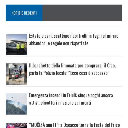
NOTIZIE RECENTI
Estate e cani, scattano i controlli in Fvg: nel mirino
abbandoni e regole non rispettate
Il banchetto della limonata per comprarsi il Ciao,
parla la Polizia locale: “Ecco cosa è successo”
Emergenza incendi in Friuli: cinque roghi ancora
attivi, elicotteri in azione sui monti
“MÖČIZÄ anu IT”: a Oseacco torna la Festa del Frico