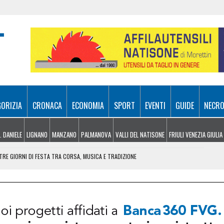
GORIZIA
CRONACA
ECONOMIA
SPORT
EVENTI
GUIDE
NECRO
. DANIELE
LIGNANO
MANZANO
PALMANOVA
VALLI DEL NATISONE
FRIULI VENEZIA GIULIA
RE GIORNI DI FESTA TRA CORSA, MUSICA E TRADIZIONE
NDERE: RECUPERATO DALL’ELISOCCORSO
VENERDÌ 7 AGOSTO
SA A 10 METRI DA TERRA