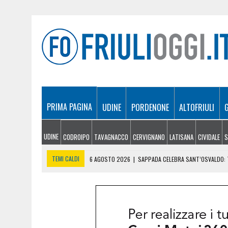
PRIMA PAGINA
UDINE
PORDENONE
ALTOFRIULI
UDINE
CODROIPO
TAVAGNACCO
CERVIGNANO
LATISANA
CIVIDALE
S
TEMI CALDI
6 AGOSTO 2026
|
SAPPADA CELEBRA SANT’OSVALDO: T
6 AGOSTO 2026
|
SI INFORTUNA A 1.940 METRI E NON RIESCE A SCE
6 AGOSTO 2026
|
LE PREVISIONI METEO IN FRIULI VENEZIA GIULIA DI 
6 AGOSTO 2026
|
PRECIPITA COL PARAPENDIO: 25ENNE RESTA SOSPE