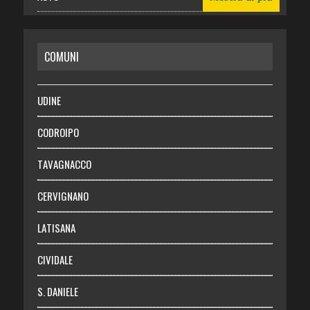
CASA
COMUNI
RISPARMIO
SALUTE
UDINE
Necrologie
CODROIPO
Chi siamo
TAVAGNACCO
Abbonati
CERVIGNANO
Login
LATISANA
CIVIDALE
S. DANIELE