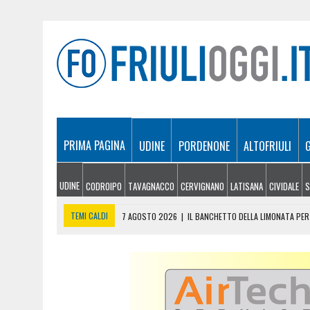
PRIMA PAGINA
UDINE
PORDENONE
ALTOFRIULI
UDINE
CODROIPO
TAVAGNACCO
CERVIGNANO
LATISANA
CIVIDALE
S
TEMI CALDI
7 AGOSTO 2026
|
IL BANCHETTO DELLA LIMONATA PER 
7 AGOSTO 2026
|
EMERGENZA INCENDI IN FRIULI: CINQUE ROGHI ANCO
7 AGOSTO 2026
|
“MÖČIZÄ ANU IT”: A OSEACCO TORNA LA FESTA DEL
7 AGOSTO 2026
|
UN TAP, 10 BIGLIETTI: SUI BUS DI UDINE ARRIVA 