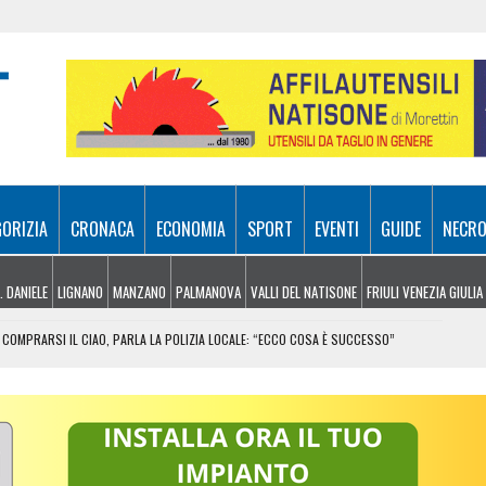
GORIZIA
CRONACA
ECONOMIA
SPORT
EVENTI
GUIDE
NECRO
. DANIELE
LIGNANO
MANZANO
PALMANOVA
VALLI DEL NATISONE
FRIULI VENEZIA GIULIA
COMPRARSI IL CIAO, PARLA LA POLIZIA LOCALE: “ECCO COSA È SUCCESSO”
RA ATTIVI, ELICOTTERI IN AZIONE SUI MONTI
 FRICO RESIANO TRA SAPORE, TRADIZIONE E MEMORIA
IL CONTACTLESS PER VIAGGIARE IN GRUPPO