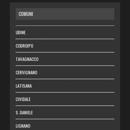
CASA
COMUNI
RISPARMIO
SALUTE
UDINE
Necrologie
CODROIPO
Chi siamo
TAVAGNACCO
Abbonati
CERVIGNANO
Login
LATISANA
CIVIDALE
S. DANIELE
LIGNANO