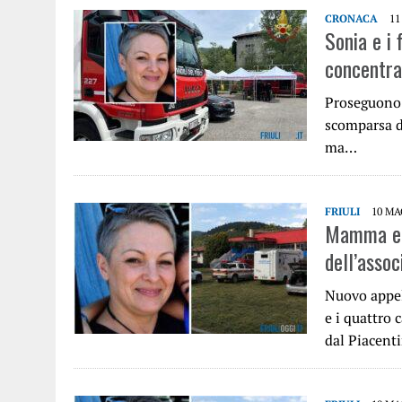
CRONACA
11
Sonia e i 
concentra
Proseguono a
scomparsa da
ma…
FRIULI
10 MA
Mamma e fi
dell’asso
Nuovo appell
e i quattro 
dal Piacen