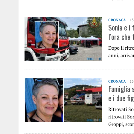
CRONACA
13
Sonia e i 
l’ora che 
Dopo il ritr
anni, arriva
CRONACA
13
Famiglia s
e i due fig
Ritrovati So
ritrovati So
Groppi, sco