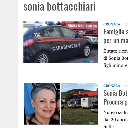
sonia bottacchiari
CRONACA
15
Famiglia 
per un ma
È stato rico
di Sonia Bot
figli minor
CRONACA
14
Sonia Bott
Procura p
Nuovo svilu
dal 20 april
nelle…