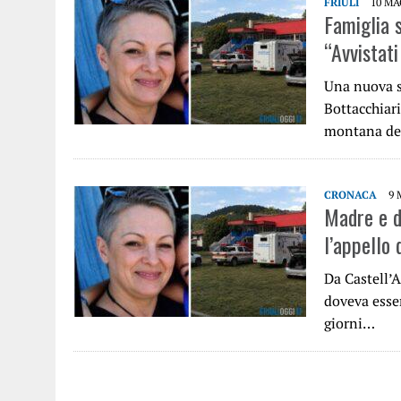
FRIULI
10 MA
Famiglia 
“Avvistat
Una nuova s
Bottacchiari
montana del
CRONACA
9 
Madre e du
l’appello 
Da Castell’A
doveva esse
giorni…