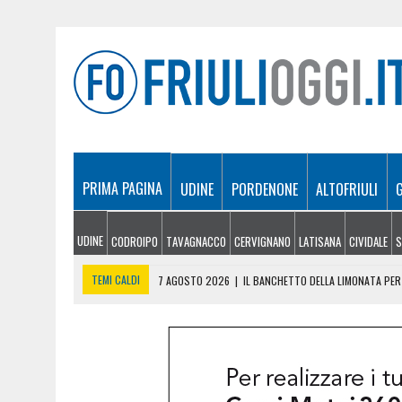
PRIMA PAGINA
UDINE
PORDENONE
ALTOFRIULI
UDINE
CODROIPO
TAVAGNACCO
CERVIGNANO
LATISANA
CIVIDALE
S
TEMI CALDI
7 AGOSTO 2026
|
IL BANCHETTO DELLA LIMONATA PER 
7 AGOSTO 2026
|
EMERGENZA INCENDI IN FRIULI: CINQUE ROGHI ANCO
7 AGOSTO 2026
|
“MÖČIZÄ ANU IT”: A OSEACCO TORNA LA FESTA DEL
7 AGOSTO 2026
|
UN TAP, 10 BIGLIETTI: SUI BUS DI UDINE ARRIVA 