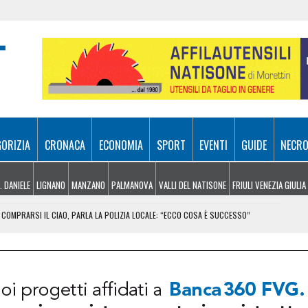
GORIZIA
CRONACA
ECONOMIA
SPORT
EVENTI
GUIDE
NECRO
. DANIELE
LIGNANO
MANZANO
PALMANOVA
VALLI DEL NATISONE
FRIULI VENEZIA GIULIA
COMPRARSI IL CIAO, PARLA LA POLIZIA LOCALE: “ECCO COSA È SUCCESSO”
RA ATTIVI, ELICOTTERI IN AZIONE SUI MONTI
 FRICO RESIANO TRA SAPORE, TRADIZIONE E MEMORIA
IL CONTACTLESS PER VIAGGIARE IN GRUPPO